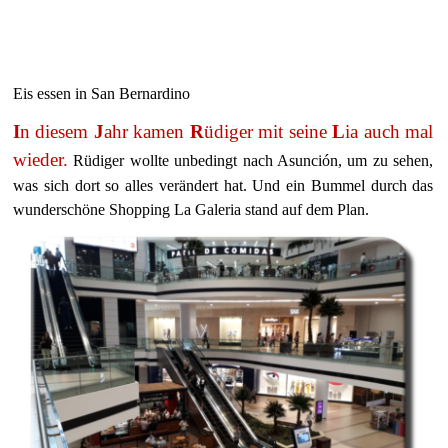
Eis essen in San Bernardino
I
n diesem
J
ahr kamen
R
üdiger mit seine
L
ia auch mal
wieder.
Rüdiger wollte unbedingt nach Asunción, um zu sehen,
was sich dort so alles verändert hat. Und ein Bummel durch das
wunderschöne Shopping La Galeria stand auf dem Plan.