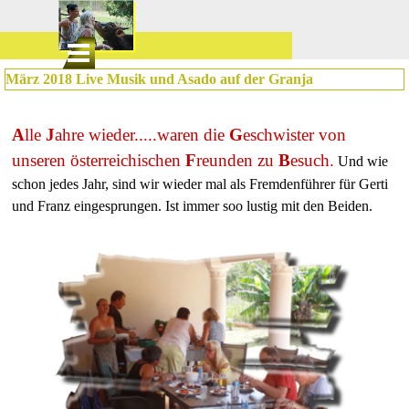
Direkt zum Seiteninhalt
Menü überspringen
März 2018 Live Musik und Asado auf der Granja
A
lle
J
ahre wieder.....waren die
G
eschwister von
unseren österreichischen
F
reunden zu
B
esuch.
Und wie
schon jedes Jahr, sind wir wieder mal als Fremdenführer für Gerti
und Franz eingesprungen. Ist immer soo lustig mit den Beiden.