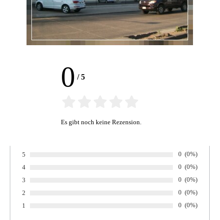
0
/
5
Es gibt noch keine Rezension.
Anzahl von Be
0
Prozentsatz 
(0%)
5
Bewertung:
Anzahl von Be
0
Prozentsatz 
(0%)
4
Bewertung:
Anzahl von Be
0
Prozentsatz 
(0%)
3
Bewertung:
Anzahl von Be
0
Prozentsatz 
(0%)
2
Bewertung:
Anzahl von Be
0
Prozentsatz 
(0%)
1
Bewertung: